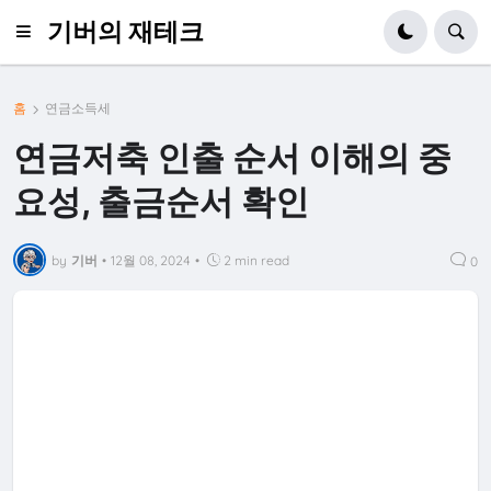
기버의 재테크
홈
연금소득세
연금저축 인출 순서 이해의 중
요성, 출금순서 확인
by
기버
•
12월 08, 2024
•
2 min read
0