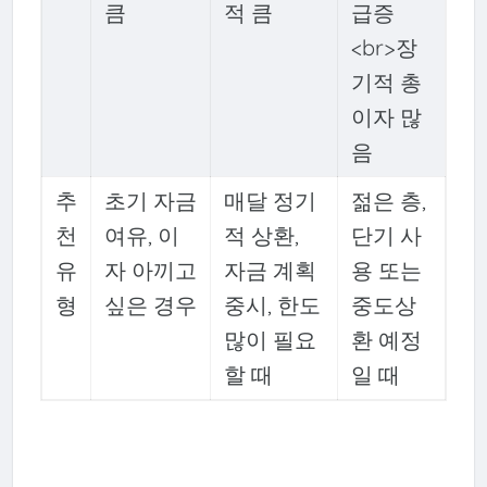
큼
적 큼
급증
<br>장
기적 총
이자 많
음
추
초기 자금
매달 정기
젊은 층,
천
여유, 이
적 상환,
단기 사
유
자 아끼고
자금 계획
용 또는
형
싶은 경우
중시, 한도
중도상
많이 필요
환 예정
할 때
일 때