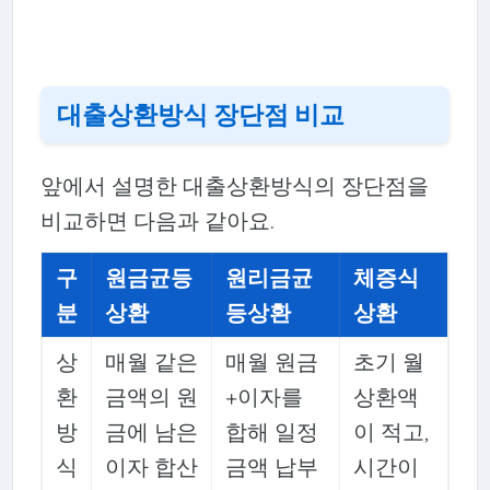
대출상환방식 장단점 비교
앞에서 설명한 대출상환방식의 장단점을
비교하면 다음과 같아요.
구
원금균등
원리금균
체증식
분
상환
등상환
상환
상
매월 같은
매월 원금
초기 월
환
금액의 원
+이자를
상환액
방
금에 남은
합해 일정
이 적고,
식
이자 합산
금액 납부
시간이