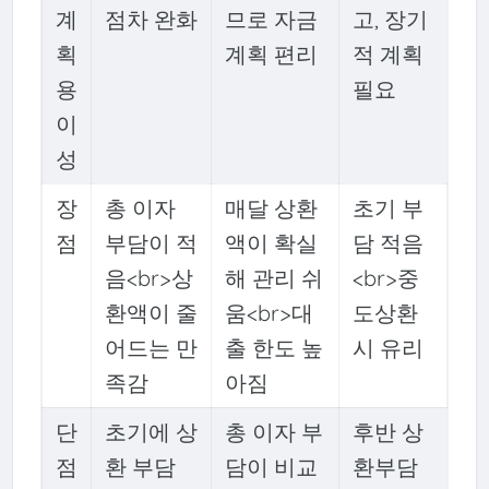
계
점차 완화
므로 자금
고, 장기
획
계획 편리
적 계획
용
필요
이
성
장
총 이자
매달 상환
초기 부
점
부담이 적
액이 확실
담 적음
음<br>상
해 관리 쉬
<br>중
환액이 줄
움<br>대
도상환
어드는 만
출 한도 높
시 유리
족감
아짐
단
초기에 상
총 이자 부
후반 상
점
환 부담
담이 비교
환부담