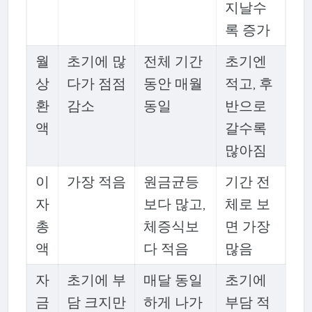
지날수
록 증가
월
초기에 많
전체 기간
초기엔
상
다가 점점
동안 매월
적고, 후
환
감소
동일
반으로
액
갈수록
많아짐
이
가장 적음
원금균등
기간 전
자
보다 많고,
체로 보
총
체증식보
면 가장
액
다 적음
많음
자
초기에 부
매달 동일
초기에
금
담 크지만
하게 나가
부담 적