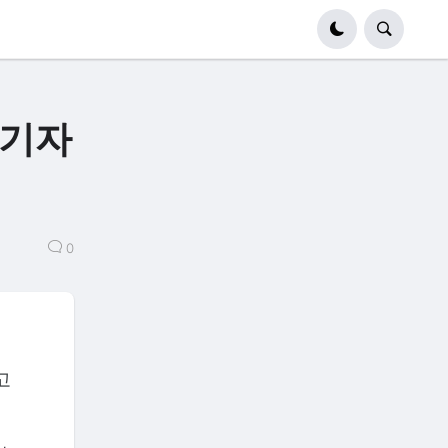
단기자
0
고