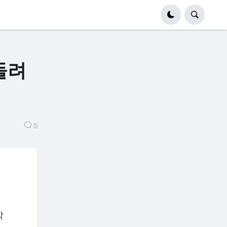
돌려
0
막